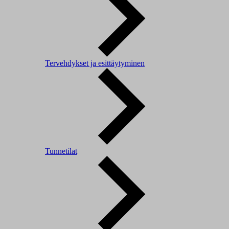
Tervehdykset ja esittäytyminen
Tunnetilat