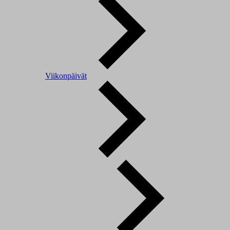
Viikonpäivät