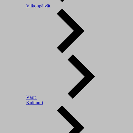
Viikonpäivät
Värit
Kulttuuri