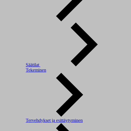
Säätilat
Tekeminen
Tervehdykset ja esittäytyminen