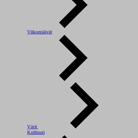
Viikonpäivät
Värit
Kulttuuri