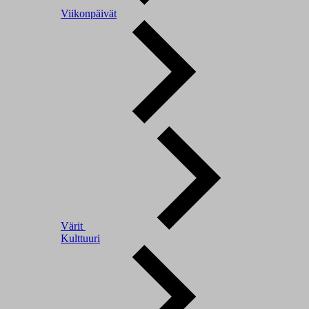
Viikonpäivät
Värit
Kulttuuri