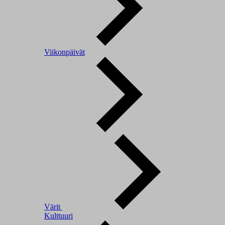
Viikonpäivät
Värit
Kulttuuri