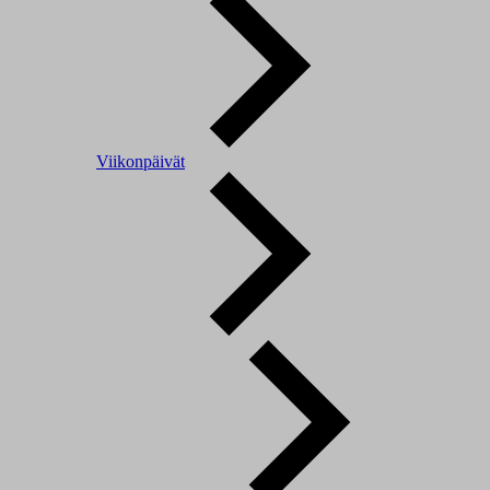
Viikonpäivät