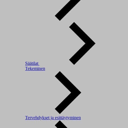
Säätilat
Tekeminen
Tervehdykset ja esittäytyminen