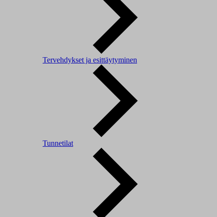
Tervehdykset ja esittäytyminen
Tunnetilat